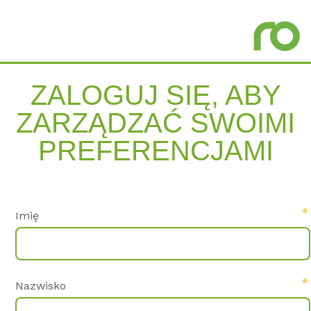
ZA­LO­GUJ SIĘ, ABY
ZARZĄDZAĆ SWO­I­MI
PRE­FE­REN­C­JA­MI
Imię
Nazwisko